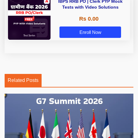
IBPS RRB PO | Clerk PYP Mock
Tests with Video Solutions
Rs 0.00
Enroll Now
Related Posts