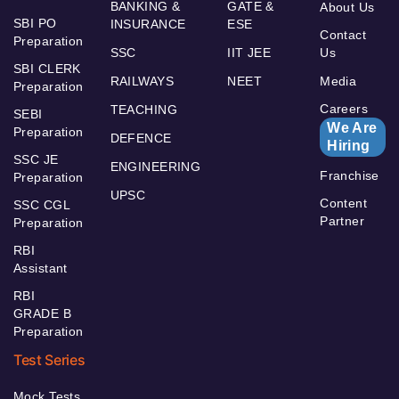
BANKING &
GATE &
About Us
SBI PO
INSURANCE
ESE
Contact
Preparation
SSC
IIT JEE
Us
SBI CLERK
RAILWAYS
NEET
Media
Preparation
Careers
TEACHING
SEBI
We Are
Preparation
DEFENCE
Hiring
SSC JE
ENGINEERING
Franchise
Preparation
UPSC
Content
SSC CGL
Partner
Preparation
RBI
Assistant
RBI
GRADE B
Preparation
Test Series
Mock Tests