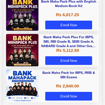
Bank Maha Pack Plus with English
Medium Book Kit
Rs 6,817.25
Enroll Now
Bank Maha Pack Plus For IBPS,
SBI, RBI Grade B, SEBI Grade A,
NABARD Grade A and Other Grade
Rs 5,112.50
A & Grade B Bank Exams
Enroll Now
Bank Maha Pack for IBPS, RRB &
SBI Exams
Rs 2,840.00
Enroll Now