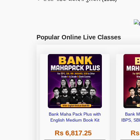
Popular Online Live Classes
Bank Maha Pack Plus with
Bank M
English Medium Book Kit
IBPS, SB
Grade A,
Rs 6,817.25
Rs
Other Gra