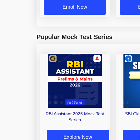
Enroll Now
Popular Mock Test Series
RBI Assistant 2026 Mock Test
SBI Cl
Series
Explore Now