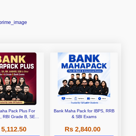
aha Pack Plus For
Bank Maha Pack for IBPS, RRB
I, RBI Grade B, SEBI
& SBI Exams
 NABARD Grade A and
 5,112.50
Rs 2,840.00
de A & Grade B Bank
Exams