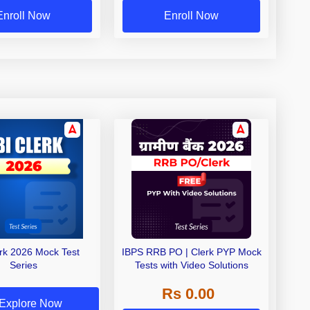
Enroll Now
Enroll Now
erk 2026 Mock Test
IBPS RRB PO | Clerk PYP Mock
Series
Tests with Video Solutions
Rs 0.00
Explore Now