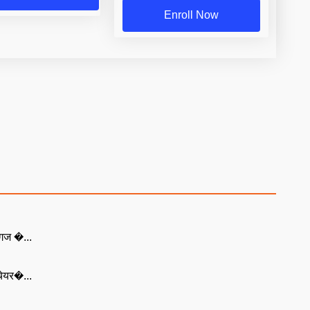
Enroll Now
्गज �...
चेयर�...