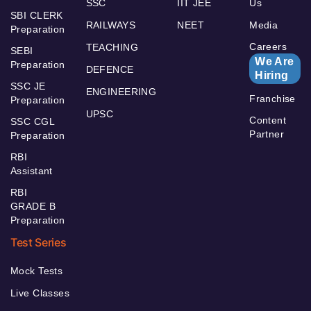
SSC
IIT JEE
Us
SBI CLERK
RAILWAYS
NEET
Media
Preparation
Careers
TEACHING
SEBI
We Are
Preparation
DEFENCE
Hiring
SSC JE
ENGINEERING
Franchise
Preparation
UPSC
Content
SSC CGL
Partner
Preparation
RBI
Assistant
RBI
GRADE B
Preparation
Test Series
Mock Tests
Live Classes