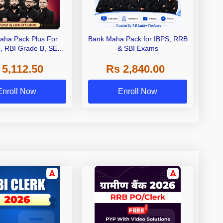
aha Pack Plus For
Bank Maha Pack for IBPS, RRB
I, RBI Grade B, SEBI
& SBI Exams
 NABARD Grade A and
 5,112.50
Rs 2,840.00
de A & Grade B Bank
Exams
Enroll Now
Enroll Now