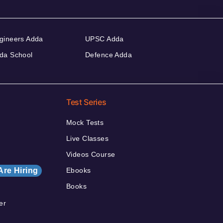
gineers Adda
UPSC Adda
da School
Defence Adda
Test Series
Mock Tests
Live Classes
Videos Course
Are Hiring
Ebooks
Books
er