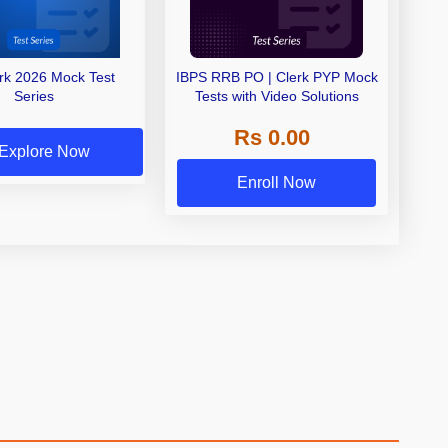
erk 2026 Mock Test
IBPS RRB PO | Clerk PYP Mock
Series
Tests with Video Solutions
Rs 0.00
Explore Now
Enroll Now