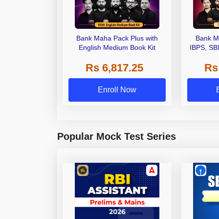
Bank Maha Pack Plus with
Bank M
English Medium Book Kit
IBPS, SB
Grade A,
Rs 6,817.25
Rs
Other Gra
Enroll Now
Popular Mock Test Series