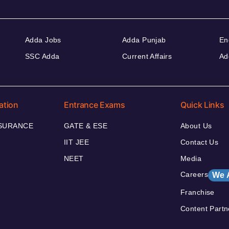
Adda Jobs
Adda Punjab
En
SSC Adda
Current Affairs
Ad
ation
Entrance Exams
Quick Links
NSURANCE
GATE & ESE
About Us
IIT JEE
Contact Us
NEET
Media
Careers
We 
Franchise
Content Partn