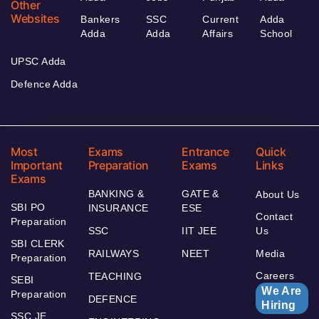
Other
Websites
Bankers
SSC
Current
Adda
Adda
Adda
Affairs
School
UPSC Adda
Defence Adda
Most
Exams
Entrance
Quick
Important
Preparation
Exams
Links
Exams
BANKING &
GATE &
About Us
SBI PO
INSURANCE
ESE
Contact
Preparation
SSC
IIT JEE
Us
SBI CLERK
RAILWAYS
NEET
Media
Preparation
Careers
TEACHING
SEBI
We Are
Preparation
DEFENCE
Hiring
SSC JE