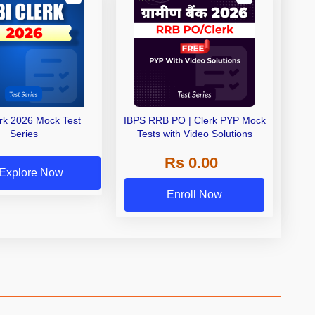
erk 2026 Mock Test
IBPS RRB PO | Clerk PYP Mock
Series
Tests with Video Solutions
Rs 0.00
Explore Now
Enroll Now