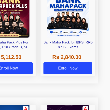
aha Pack Plus For
Bank Maha Pack for IBPS, RRB
I, RBI Grade B, SEBI
& SBI Exams
 NABARD Grade A and
 5,112.50
Rs 2,840.00
de A & Grade B Bank
Exams
Enroll Now
Enroll Now