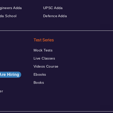
gineers Adda
UPSC Adda
da School
Defence Adda
Test Series
Mock Tests
Live Classes
Videos Course
Are Hiring
Ebooks
Books
er