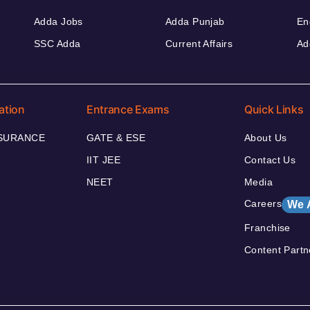
Adda Jobs
Adda Punjab
En
SSC Adda
Current Affairs
Ad
ation
Entrance Exams
Quick Links
NSURANCE
GATE & ESE
About Us
IIT JEE
Contact Us
NEET
Media
Careers
We 
Franchise
Content Partn