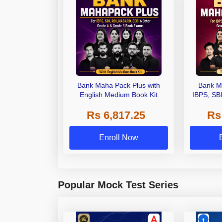
Bank Maha Pack Plus with
Bank M
English Medium Book Kit
IBPS, SB
Grade A,
Rs 6,817.25
Rs
Other Gra
Enroll Now
Popular Mock Test Series