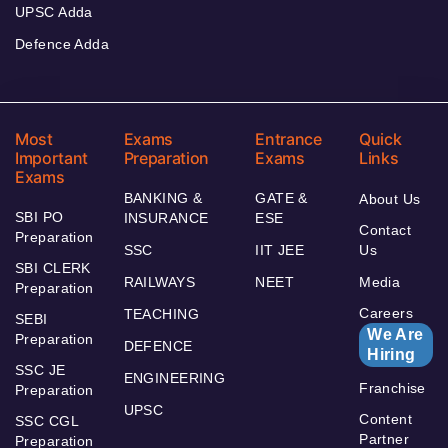
UPSC Adda
Defence Adda
Most
Exams
Entrance
Quick
Important
Preparation
Exams
Links
Exams
BANKING &
GATE &
About Us
SBI PO
INSURANCE
ESE
Contact
Preparation
SSC
IIT JEE
Us
SBI CLERK
RAILWAYS
NEET
Media
Preparation
Careers
TEACHING
SEBI
We Are
Preparation
DEFENCE
Hiring
SSC JE
ENGINEERING
Franchise
Preparation
UPSC
Content
SSC CGL
Partner
Preparation