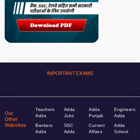
IMPORTANT EXAMS
Teachers
Adda
Adda
Engineers
Our
Adda
Jobs
Punjab
Adda
Other
Websites
Bankers
SSC
Current
Adda
Adda
Adda
Affairs
School