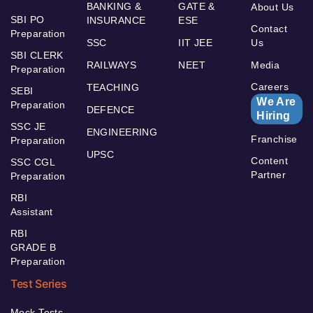
BANKING &
GATE &
About Us
SBI PO
INSURANCE
ESE
Contact
Preparation
SSC
IIT JEE
Us
SBI CLERK
RAILWAYS
NEET
Media
Preparation
Careers
TEACHING
SEBI
We Are
Preparation
DEFENCE
Hiring
SSC JE
ENGINEERING
Franchise
Preparation
UPSC
Content
SSC CGL
Partner
Preparation
RBI
Assistant
RBI
GRADE B
Preparation
Test Series
Mock Tests