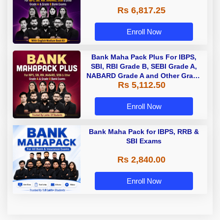
Rs 6,817.25
Enroll Now
Bank Maha Pack Plus For IBPS,
SBI, RBI Grade B, SEBI Grade A,
NABARD Grade A and Other Grade
Rs 5,112.50
A & Grade B Bank Exams
Enroll Now
Bank Maha Pack for IBPS, RRB &
SBI Exams
Rs 2,840.00
Enroll Now