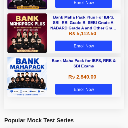
Enroll Now
Bank Maha Pack Plus For IBPS,
SBI, RBI Grade B, SEBI Grade A,
NABARD Grade A and Other Grade
Rs 5,112.50
A & Grade B Bank Exams
Enroll Now
Bank Maha Pack for IBPS, RRB &
SBI Exams
Rs 2,840.00
Enroll Now
Popular Mock Test Series