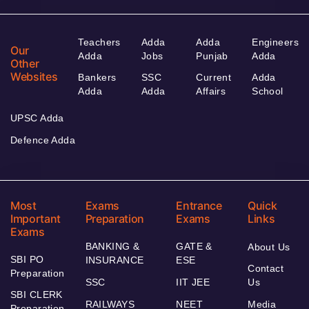
Teachers
Adda
Adda
Engineers
Our
Adda
Jobs
Punjab
Adda
Other
Websites
Bankers
SSC
Current
Adda
Adda
Adda
Affairs
School
UPSC Adda
Defence Adda
Most
Exams
Entrance
Quick
Important
Preparation
Exams
Links
Exams
BANKING &
GATE &
About Us
SBI PO
INSURANCE
ESE
Contact
Preparation
SSC
IIT JEE
Us
SBI CLERK
RAILWAYS
NEET
Media
Preparation