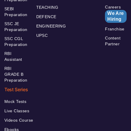
Careers
TEACHING
SEBI
We Are
Preparation
DEFENCE
Hiring
SSC JE
ENGINEERING
Franchise
Preparation
UPSC
Content
SSC CGL
Partner
Preparation
RBI
Assistant
RBI
GRADE B
Preparation
Test Series
Mock Tests
Live Classes
Videos Course
Ebooks