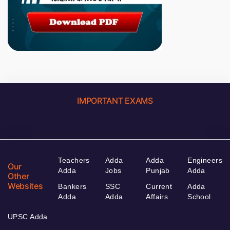
IMPORTANT EXAMS
Teachers
Adda
Adda
Engineers
Our
Adda
Jobs
Punjab
Adda
Other
Websites
Bankers
SSC
Current
Adda
Adda
Adda
Affairs
School
UPSC Adda