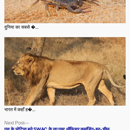
दुनिया का सबसे �...
भारत में कहाँ ह�...
Posts
Next
Next Post
post:
एस.के.घोटिया बने SWAC के नए एयर ऑफिसर कमांडिंग-इन-चीफ