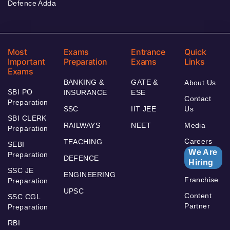
Defence Adda
Most
Exams
Entrance
Quick
Important
Preparation
Exams
Links
Exams
BANKING &
GATE &
About Us
SBI PO
INSURANCE
ESE
Contact
Preparation
SSC
IIT JEE
Us
SBI CLERK
RAILWAYS
NEET
Media
Preparation
Careers
TEACHING
SEBI
We Are
Preparation
DEFENCE
Hiring
SSC JE
ENGINEERING
Franchise
Preparation
UPSC
Content
SSC CGL
Partner
Preparation
RBI