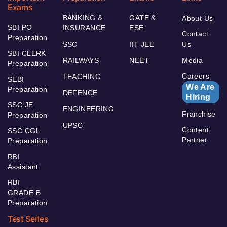
Exams
BANKING &
GATE &
About Us
SBI PO
INSURANCE
ESE
Contact
Preparation
SSC
IIT JEE
Us
SBI CLERK
RAILWAYS
NEET
Media
Preparation
Careers
TEACHING
SEBI
We Are
Preparation
DEFENCE
Hiring
SSC JE
ENGINEERING
Franchise
Preparation
UPSC
Content
SSC CGL
Partner
Preparation
RBI
Assistant
RBI
GRADE B
Preparation
Test Series