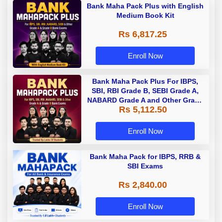
Bank Maha Pack Plus with English
Medium Book Kit
Rs 6,817.25
Enroll Now
Bank Maha Pack Plus For IBPS,
SBI, RBI Grade B, SEBI Grade A,
NABARD Grade A and Other Grade
Rs 5,112.50
A & Grade B Bank Exams
Enroll Now
Bank Maha Pack for IBPS, RRB &
SBI Exams
Rs 2,840.00
Enroll Now