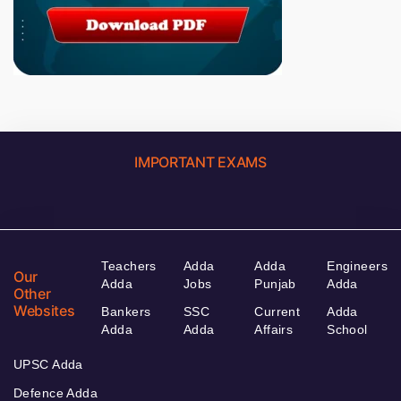
IMPORTANT EXAMS
Teachers
Adda
Adda
Engineers
Our
Adda
Jobs
Punjab
Adda
Other
Websites
Bankers
SSC
Current
Adda
Adda
Adda
Affairs
School
UPSC Adda
Defence Adda