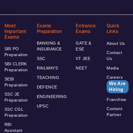
Most
Exams
Entrance
Quick
Important
Preparation
Exams
Links
Exams
BANKING &
GATE &
About Us
SBI PO
INSURANCE
ESE
Contact
Preparation
SSC
IIT JEE
Us
SBI CLERK
RAILWAYS
NEET
Media
Preparation
Careers
TEACHING
SEBI
We Are
Preparation
DEFENCE
Hiring
SSC JE
ENGINEERING
Franchise
Preparation
UPSC
Content
SSC CGL
Partner
Preparation
RBI
Assistant