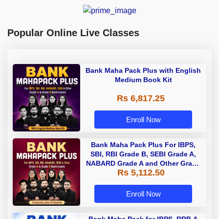
Popular Online Live Classes
Bank Maha Pack Plus with English
Medium Book Kit
Rs 6,817.25
Enroll Now
Bank Maha Pack Plus For IBPS,
SBI, RBI Grade B, SEBI Grade A,
NABARD Grade A and Other Grade
Rs 5,112.50
A & Grade B Bank Exams
Enroll Now