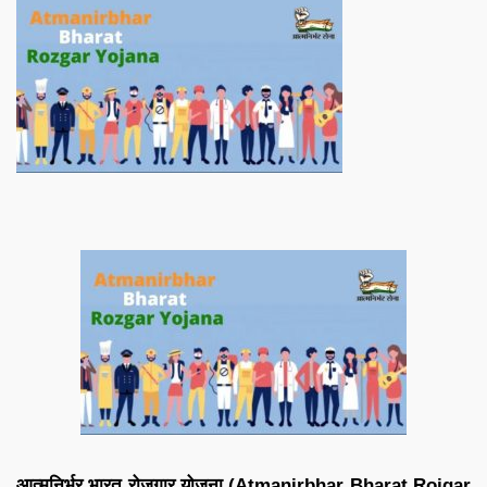
आत्मनिर्भर भारत रोजगार योजना (Atmanirbhar Bharat Rojgar