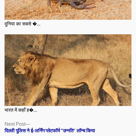
दुनिया का सबसे �...
भारत में कहाँ ह�...
Posts
Next
Next Post
post:
दिल्ली पुलिस ने ई-लर्निंग प्लेटफॉर्म “उन्नति” लॉन्च किया
navigation