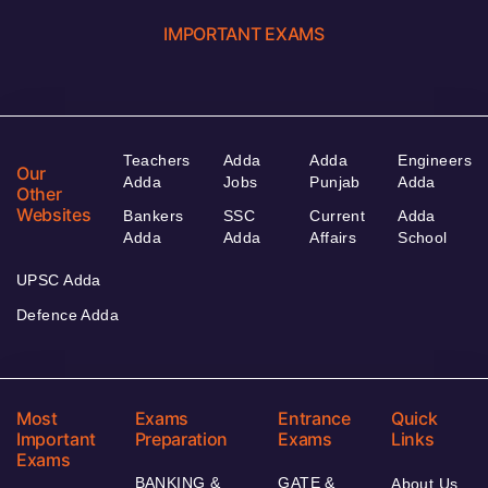
IMPORTANT EXAMS
Teachers
Adda
Adda
Engineers
Our
Adda
Jobs
Punjab
Adda
Other
Websites
Bankers
SSC
Current
Adda
Adda
Adda
Affairs
School
UPSC Adda
Defence Adda
Most
Exams
Entrance
Quick
Important
Preparation
Exams
Links
Exams
BANKING &
GATE &
About Us