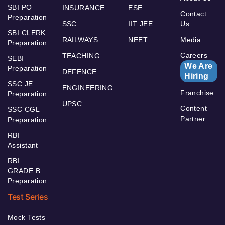
SBI PO
INSURANCE
ESE
Contact
Preparation
SSC
IIT JEE
Us
SBI CLERK
RAILWAYS
NEET
Media
Preparation
Careers
TEACHING
SEBI
We Are
Preparation
DEFENCE
Hiring
SSC JE
ENGINEERING
Franchise
Preparation
UPSC
Content
SSC CGL
Partner
Preparation
RBI
Assistant
RBI
GRADE B
Preparation
Test Series
Mock Tests