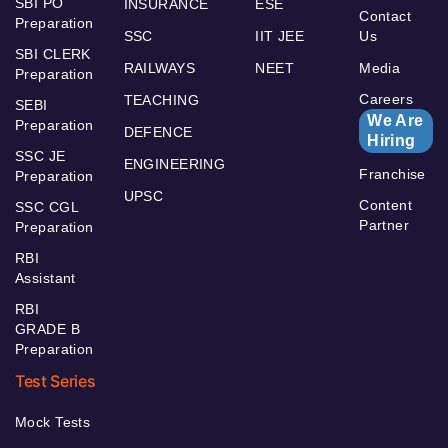
SBI PO
INSURANCE
ESE
Contact
Preparation
SSC
IIT JEE
Us
SBI CLERK
RAILWAYS
NEET
Media
Preparation
Careers
TEACHING
SEBI
We Are
Preparation
DEFENCE
Hiring
SSC JE
ENGINEERING
Franchise
Preparation
UPSC
Content
SSC CGL
Partner
Preparation
RBI
Assistant
RBI
GRADE B
Preparation
Test Series
Mock Tests