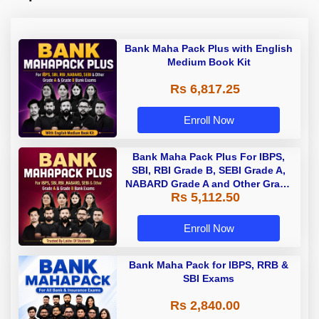
Bank Maha Pack Plus with English
Medium Book Kit
Rs 6,817.25
Enroll Now
Bank Maha Pack Plus For IBPS,
SBI, RBI Grade B, SEBI Grade A,
NABARD Grade A and Other Grade
Rs 5,112.50
A & Grade B Bank Exams
Enroll Now
Bank Maha Pack for IBPS, RRB &
SBI Exams
Rs 2,840.00