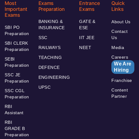
Most
Exams
Entrance
Quick
Important
Preparation
Exams
Links
Exams
BANKING &
GATE &
About Us
SBI PO
INSURANCE
ESE
Contact
Preparation
SSC
IIT JEE
Us
SBI CLERK
RAILWAYS
NEET
Media
Preparation
Careers
TEACHING
SEBI
We Are
Preparation
DEFENCE
Hiring
SSC JE
ENGINEERING
Franchise
Preparation
UPSC
Content
SSC CGL
Partner
Preparation
RBI
Assistant
RBI
GRADE B
Preparation