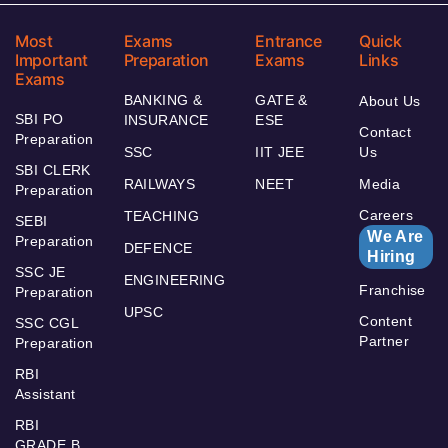
Most
Exams
Entrance
Quick
Important
Preparation
Exams
Links
Exams
BANKING &
GATE &
About Us
SBI PO
INSURANCE
ESE
Contact
Preparation
SSC
IIT JEE
Us
SBI CLERK
RAILWAYS
NEET
Media
Preparation
Careers
TEACHING
SEBI
We Are
Preparation
DEFENCE
Hiring
SSC JE
ENGINEERING
Franchise
Preparation
UPSC
Content
SSC CGL
Partner
Preparation
RBI
Assistant
RBI
GRADE B