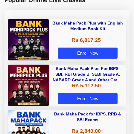
Popular Online Live Classes
Bank Maha Pack Plus with English
Medium Book Kit
Rs 6,817.25
Enroll Now
Bank Maha Pack Plus For IBPS,
SBI, RBI Grade B, SEBI Grade A,
NABARD Grade A and Other Grade
Rs 5,112.50
A & Grade B Bank Exams
Enroll Now
Bank Maha Pack for IBPS, RRB &
SBI Exams
Rs 2,840.00