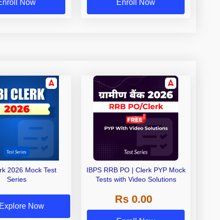
Enroll Now
Enroll Now
erk 2026 Mock Test
IBPS RRB PO | Clerk PYP Mock
Series
Tests with Video Solutions
Rs 0.00
Explore Now