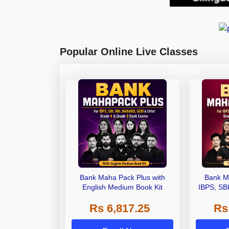
Popular Online Live Classes
Bank Maha Pack Plus with
Bank M
English Medium Book Kit
IBPS, SB
Grade A,
Rs 6,817.25
Rs
Other Gra