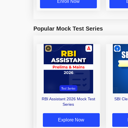
Enroll Now
Popular Mock Test Series
RBI Assistant 2026 Mock Test
SBI Cl
Series
Explore Now