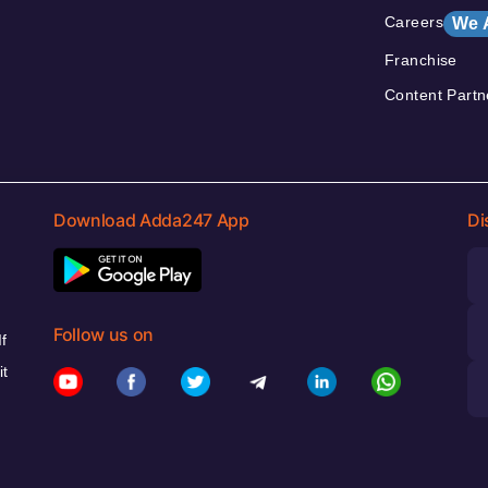
Careers
We 
Franchise
Content Partn
Download Adda247 App
Di
Follow us on
f
it