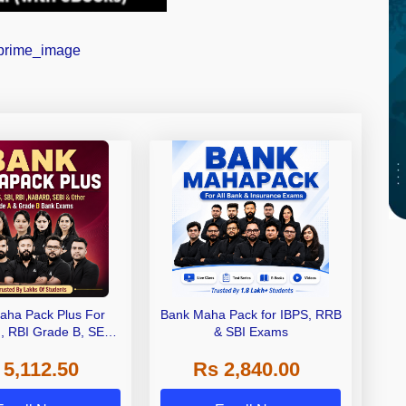
aha Pack Plus For
Bank Maha Pack for IBPS, RRB
I, RBI Grade B, SEBI
& SBI Exams
 NABARD Grade A and
 5,112.50
Rs 2,840.00
de A & Grade B Bank
Exams