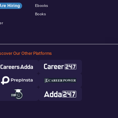
Are Hiring
Ebooks
Books
er
scover Our Other Platforms