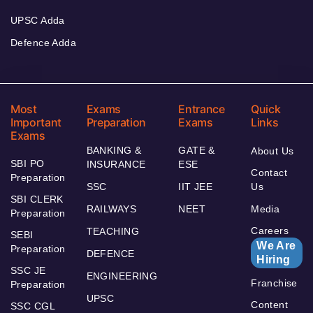
UPSC Adda
Defence Adda
Most
Exams
Entrance
Quick
Important
Preparation
Exams
Links
Exams
BANKING &
GATE &
About Us
SBI PO
INSURANCE
ESE
Contact
Preparation
SSC
IIT JEE
Us
SBI CLERK
RAILWAYS
NEET
Media
Preparation
Careers
TEACHING
SEBI
We Are
Preparation
DEFENCE
Hiring
SSC JE
ENGINEERING
Franchise
Preparation
UPSC
Content
SSC CGL