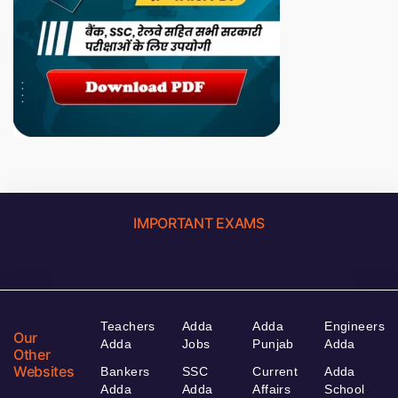
IMPORTANT EXAMS
Teachers
Adda
Adda
Engineers
Our
Adda
Jobs
Punjab
Adda
Other
Websites
Bankers
SSC
Current
Adda
Adda
Adda
Affairs
School