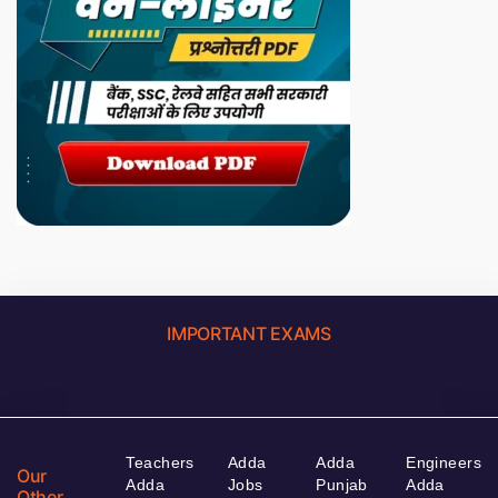
IMPORTANT EXAMS
Teachers
Adda
Adda
Engineers
Our
Adda
Jobs
Punjab
Adda
Other