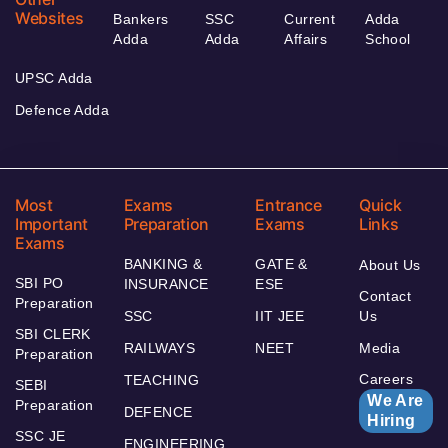
Websites
Bankers
SSC
Current
Adda
Adda
Adda
Affairs
School
UPSC Adda
Defence Adda
Most
Exams
Entrance
Quick
Important
Preparation
Exams
Links
Exams
BANKING &
GATE &
About Us
SBI PO
INSURANCE
ESE
Contact
Preparation
SSC
IIT JEE
Us
SBI CLERK
RAILWAYS
NEET
Media
Preparation
Careers
TEACHING
SEBI
We Are
Preparation
DEFENCE
Hiring
SSC JE
ENGINEERING