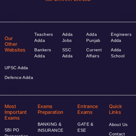
Teachers
Adda
Adda
Engineers
Our
Adda
Jobs
Punjab
Adda
Other
Websites
Bankers
SSC
Current
Adda
Adda
Adda
Affairs
School
UPSC Adda
Defence Adda
Most
Exams
Entrance
Quick
Important
Preparation
Exams
Links
Exams
BANKING &
GATE &
About Us
SBI PO
INSURANCE
ESE
Contact