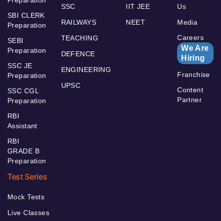
Preparation
SSC
IIT JEE
Us
SBI CLERK
RAILWAYS
NEET
Media
Preparation
Careers
TEACHING
SEBI
We Are
Preparation
DEFENCE
Hiring
SSC JE
ENGINEERING
Franchise
Preparation
UPSC
Content
SSC CGL
Partner
Preparation
RBI
Assistant
RBI
GRADE B
Preparation
Test Series
Mock Tests
Live Classes