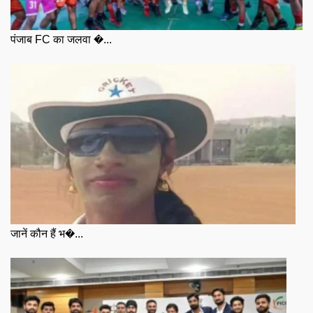
पंजाब FC का जलवा �...
जानें कौन हैं भ�...