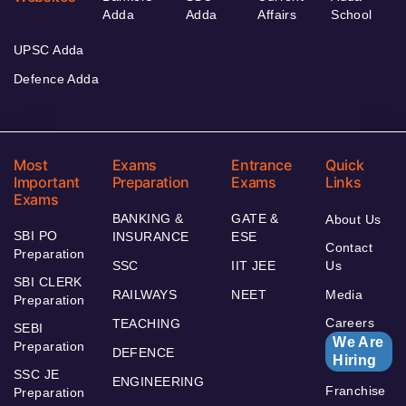
Adda
Adda
Affairs
School
UPSC Adda
Defence Adda
Most
Exams
Entrance
Quick
Important
Preparation
Exams
Links
Exams
BANKING &
GATE &
About Us
SBI PO
INSURANCE
ESE
Contact
Preparation
SSC
IIT JEE
Us
SBI CLERK
RAILWAYS
NEET
Media
Preparation
Careers
TEACHING
SEBI
We Are
Preparation
DEFENCE
Hiring
SSC JE
ENGINEERING
Franchise
Preparation