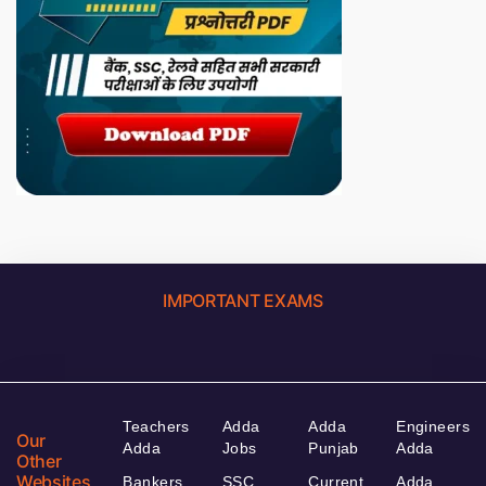
IMPORTANT EXAMS
Teachers
Adda
Adda
Engineers
Our
Adda
Jobs
Punjab
Adda
Other
Websites
Bankers
SSC
Current
Adda