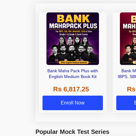
Bank Maha Pack Plus with
Bank M
English Medium Book Kit
IBPS, SB
Grade A,
Rs 6,817.25
Rs
Other Gra
Enroll Now
Popular Mock Test Series