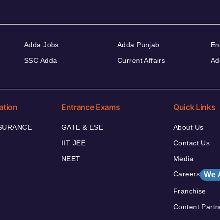
Adda Jobs
Adda Punjab
En
SSC Adda
Current Affairs
Ad
ation
Entrance Exams
Quick Links
NSURANCE
GATE & ESE
About Us
IIT JEE
Contact Us
NEET
Media
Careers
We 
Franchise
Content Partn