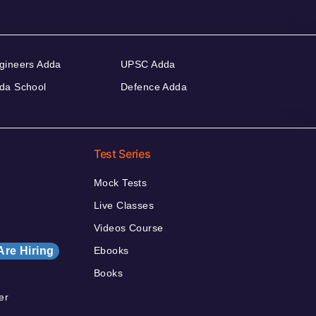
gineers Adda
UPSC Adda
da School
Defence Adda
Test Series
Mock Tests
Live Classes
Videos Course
Are Hiring
Ebooks
Books
er