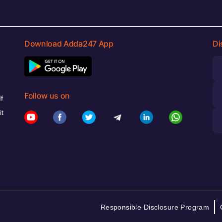
Download Adda247 App
Di
Follow us on
f
it
Responsible Disclosure Program