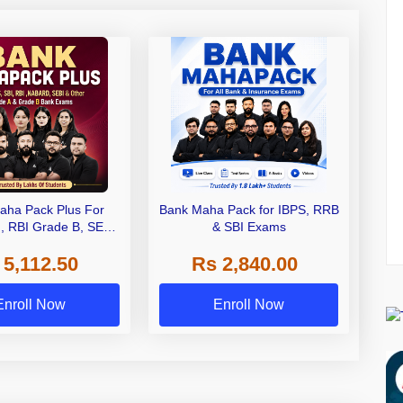
aha Pack Plus For
Bank Maha Pack for IBPS, RRB
I, RBI Grade B, SEBI
& SBI Exams
 NABARD Grade A and
 5,112.50
Rs 2,840.00
de A & Grade B Bank
Exams
Enroll Now
Enroll Now