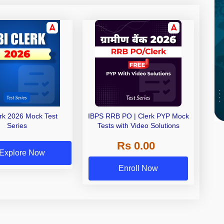
erk 2026 Mock Test
IBPS RRB PO | Clerk PYP Mock
Series
Tests with Video Solutions
Rs 0.00
Explore Now
Enroll Now