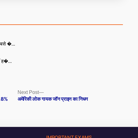
बसे �...
ँ ह�...
Next
Next Post
post:
 4.8%
अमेरिकी लोक गायक जॉन प्राइन का निधन
IMPORTANT EXAMS