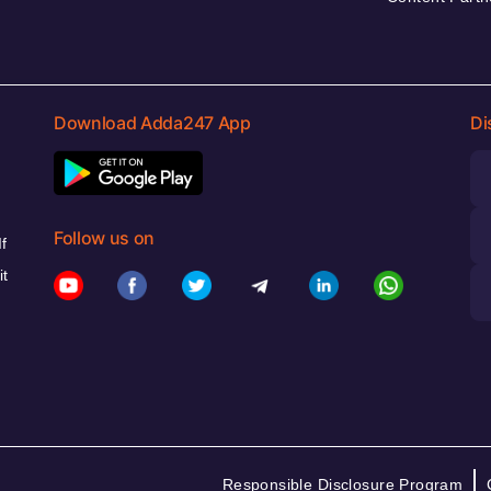
Download Adda247 App
Di
Follow us on
f
it
Responsible Disclosure Program