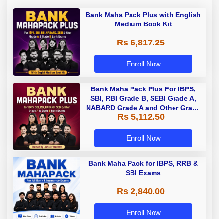
Bank Maha Pack Plus with English
Medium Book Kit
Rs 6,817.25
Enroll Now
Bank Maha Pack Plus For IBPS,
SBI, RBI Grade B, SEBI Grade A,
NABARD Grade A and Other Grade
Rs 5,112.50
A & Grade B Bank Exams
Enroll Now
Bank Maha Pack for IBPS, RRB &
SBI Exams
Rs 2,840.00
Enroll Now