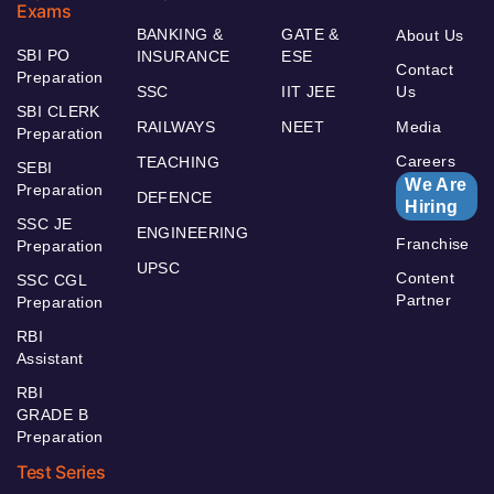
Exams
BANKING &
GATE &
About Us
SBI PO
INSURANCE
ESE
Contact
Preparation
SSC
IIT JEE
Us
SBI CLERK
RAILWAYS
NEET
Media
Preparation
Careers
TEACHING
SEBI
We Are
Preparation
DEFENCE
Hiring
SSC JE
ENGINEERING
Franchise
Preparation
UPSC
Content
SSC CGL
Partner
Preparation
RBI
Assistant
RBI
GRADE B
Preparation
Test Series