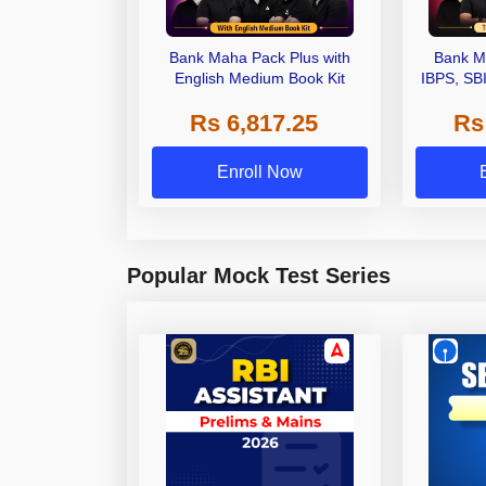
Bank Maha Pack Plus with
Bank M
English Medium Book Kit
IBPS, SB
Grade A,
Rs 6,817.25
Rs
Other Gra
Enroll Now
Popular Mock Test Series