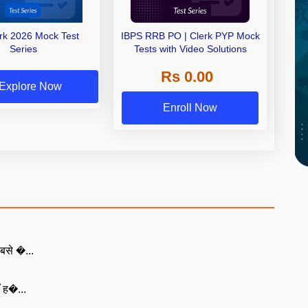
erk 2026 Mock Test
IBPS RRB PO | Clerk PYP Mock
Series
Tests with Video Solutions
Rs 0.00
Explore Now
Enroll Now
बसे �...
ँ ह�...