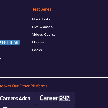
Test Series
Mock Tests
Live Classes
Videos Course
Are Hiring
Ebooks
Books
er
scover Our Other Platforms