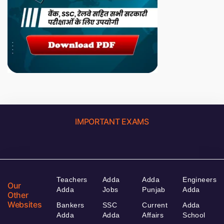
IMPORTANT EXAMS
Teachers
Adda
Adda
Engineers
Our
Adda
Jobs
Punjab
Adda
Other
Websites
Bankers
SSC
Current
Adda
Adda
Adda
Affairs
School