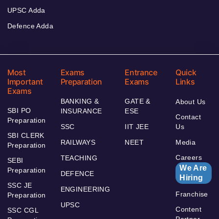
UPSC Adda
Defence Adda
Most
Exams
Entrance
Quick
Important
Preparation
Exams
Links
Exams
BANKING &
GATE &
About Us
SBI PO
INSURANCE
ESE
Contact
Preparation
SSC
IIT JEE
Us
SBI CLERK
RAILWAYS
NEET
Media
Preparation
Careers
TEACHING
SEBI
We Are
Preparation
DEFENCE
Hiring
SSC JE
ENGINEERING
Franchise
Preparation
UPSC
Content
SSC CGL
Partner