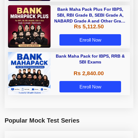
Bank Maha Pack Plus For IBPS,
SBI, RBI Grade B, SEBI Grade A,
NABARD Grade A and Other Grade
Rs 5,112.50
A & Grade B Bank Exams
Enroll Now
Bank Maha Pack for IBPS, RRB &
SBI Exams
Rs 2,840.00
Enroll Now
Popular Mock Test Series