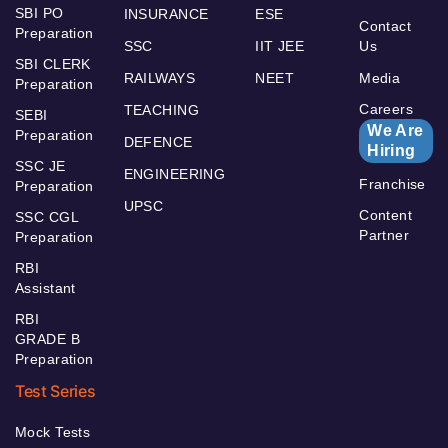
SBI PO
INSURANCE
ESE
Contact
Preparation
SSC
IIT JEE
Us
SBI CLERK
RAILWAYS
NEET
Media
Preparation
Careers
TEACHING
SEBI
We Are
Preparation
DEFENCE
Hiring
SSC JE
ENGINEERING
Franchise
Preparation
UPSC
Content
SSC CGL
Partner
Preparation
RBI
Assistant
RBI
GRADE B
Preparation
Test Series
Mock Tests