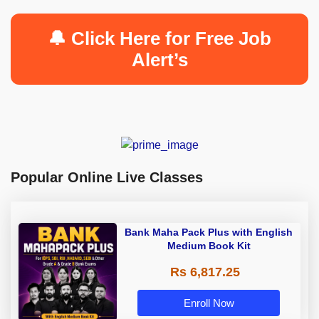
🔔 Click Here for Free Job
Alert’s
Popular Online Live Classes
Bank Maha Pack Plus with English
Medium Book Kit
Rs 6,817.25
Enroll Now