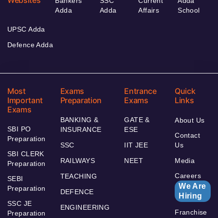
Websites
Bankers
SSC
Current
Adda
Adda
Adda
Affairs
School
UPSC Adda
Defence Adda
Most
Exams
Entrance
Quick
Important
Preparation
Exams
Links
Exams
BANKING &
GATE &
About Us
SBI PO
INSURANCE
ESE
Contact
Preparation
SSC
IIT JEE
Us
SBI CLERK
RAILWAYS
NEET
Media
Preparation
Careers
TEACHING
SEBI
We Are
Preparation
DEFENCE
Hiring
SSC JE
ENGINEERING
Franchise
Preparation