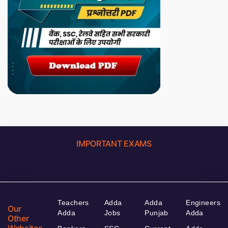
IMPORTANT EXAMS
Teachers
Adda
Adda
Engineers
Our
Adda
Jobs
Punjab
Adda
Other