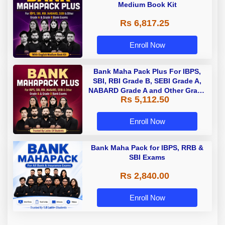
Medium Book Kit
Rs 6,817.25
Enroll Now
Bank Maha Pack Plus For IBPS,
SBI, RBI Grade B, SEBI Grade A,
NABARD Grade A and Other Grade
Rs 5,112.50
A & Grade B Bank Exams
Enroll Now
Bank Maha Pack for IBPS, RRB &
SBI Exams
Rs 2,840.00
Enroll Now