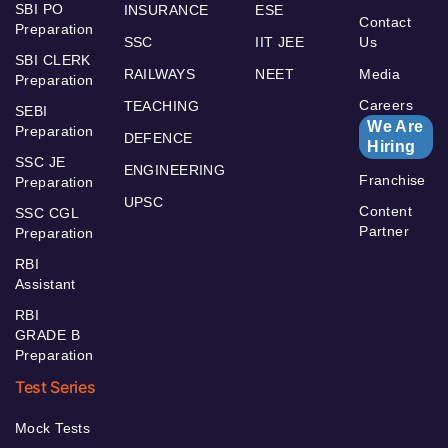
SBI PO
INSURANCE
ESE
Contact
Preparation
SSC
IIT JEE
Us
SBI CLERK
RAILWAYS
NEET
Media
Preparation
Careers
TEACHING
SEBI
We Are
Preparation
DEFENCE
Hiring
SSC JE
ENGINEERING
Franchise
Preparation
UPSC
Content
SSC CGL
Partner
Preparation
RBI
Assistant
RBI
GRADE B
Preparation
Test Series
Mock Tests