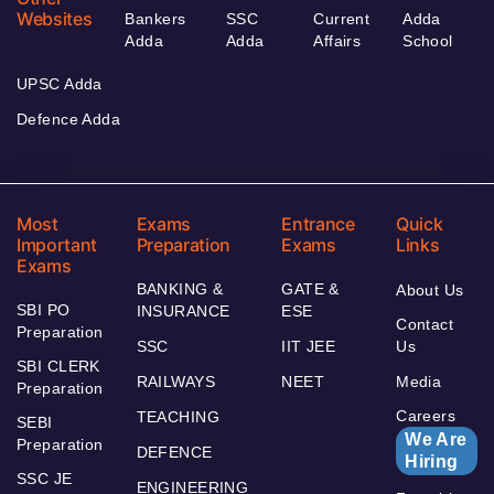
Websites
Bankers
SSC
Current
Adda
Adda
Adda
Affairs
School
UPSC Adda
Defence Adda
Most
Exams
Entrance
Quick
Important
Preparation
Exams
Links
Exams
BANKING &
GATE &
About Us
SBI PO
INSURANCE
ESE
Contact
Preparation
SSC
IIT JEE
Us
SBI CLERK
RAILWAYS
NEET
Media
Preparation
Careers
TEACHING
SEBI
We Are
Preparation
DEFENCE
Hiring
SSC JE
ENGINEERING