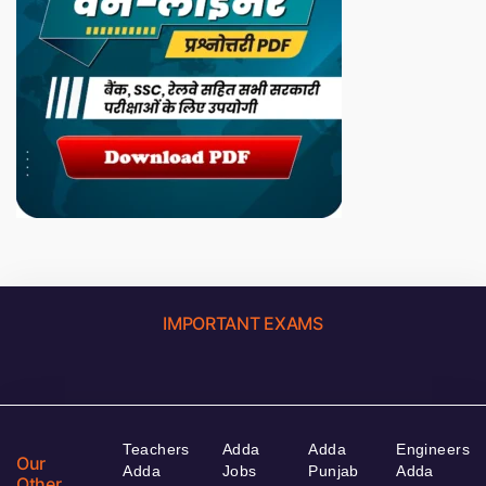
IMPORTANT EXAMS
Teachers
Adda
Adda
Engineers
Our
Adda
Jobs
Punjab
Adda
Other