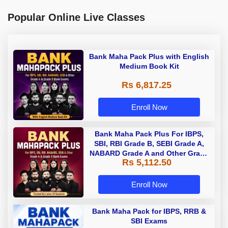
Popular Online Live Classes
Bank Maha Pack Plus with English
Medium Book Kit
Rs 6,817.25
Enroll Now
Bank Maha Pack Plus For IBPS,
SBI, RBI Grade B, SEBI Grade A,
NABARD Grade A and Other Grade
Rs 5,112.50
A & Grade B Bank Exams
Enroll Now
Bank Maha Pack for IBPS, RRB &
SBI Exams