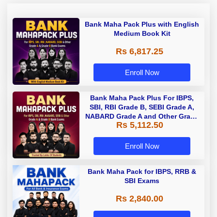
Bank Maha Pack Plus with English
Medium Book Kit
Rs 6,817.25
Enroll Now
Bank Maha Pack Plus For IBPS,
SBI, RBI Grade B, SEBI Grade A,
NABARD Grade A and Other Grade
Rs 5,112.50
A & Grade B Bank Exams
Enroll Now
Bank Maha Pack for IBPS, RRB &
SBI Exams
Rs 2,840.00