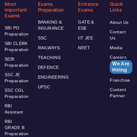
Most
Exams
Entrance
Quick
Important
Preparation
Exams
Links
Exams
BANKING &
GATE &
About Us
SBI PO
INSURANCE
ESE
Contact
Preparation
SSC
IIT JEE
Us
SBI CLERK
RAILWAYS
NEET
Media
Preparation
Careers
TEACHING
SEBI
We Are
Preparation
DEFENCE
Hiring
SSC JE
ENGINEERING
Franchise
Preparation
UPSC
Content
SSC CGL
Partner
Preparation
RBI
Assistant
RBI
GRADE B
Preparation