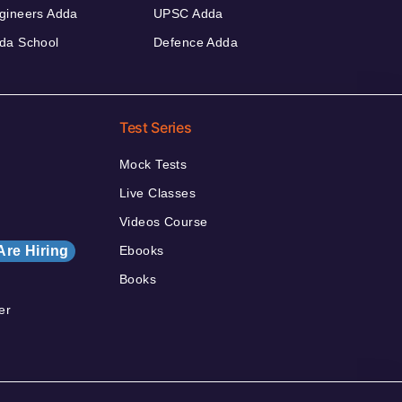
gineers Adda
UPSC Adda
da School
Defence Adda
Test Series
Mock Tests
Live Classes
Videos Course
Are Hiring
Ebooks
Books
er