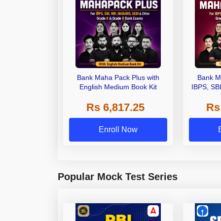
Bank Maha Pack Plus with
Bank M
English Medium Book Kit
IBPS, SB
Grade A,
Rs 6,817.25
Rs
Other Gra
Enroll Now
Popular Mock Test Series