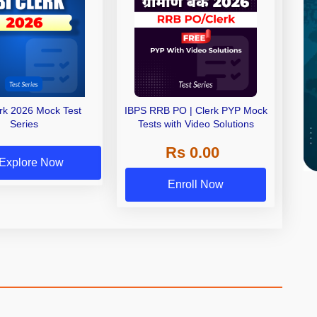
erk 2026 Mock Test
IBPS RRB PO | Clerk PYP Mock
Series
Tests with Video Solutions
Rs 0.00
Explore Now
Enroll Now