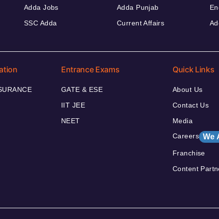
Adda Jobs
Adda Punjab
En
SSC Adda
Current Affairs
Ad
ation
Entrance Exams
Quick Links
NSURANCE
GATE & ESE
About Us
IIT JEE
Contact Us
NEET
Media
Careers
We 
Franchise
Content Partn