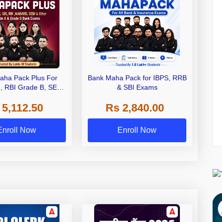
aha Pack Plus For
Bank Maha Pack for IBPS, RRB
I, RBI Grade B, SEBI
& SBI Exams
 NABARD Grade A and
 5,112.50
Rs 2,840.00
de A & Grade B Bank
Exams
Enroll Now
Enroll Now