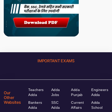
IMPORTANT EXAMS
Teachers
Adda
Adda
Engineers
Our
Adda
Jobs
Punjab
Adda
Other
Websites
Bankers
SSC
Current
Adda
Adda
Adda
Affairs
School