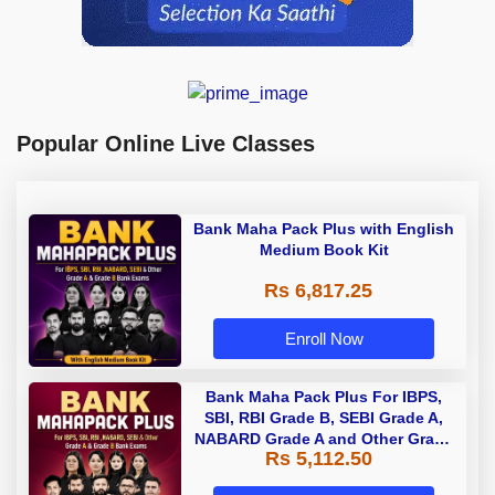
Popular Online Live Classes
Bank Maha Pack Plus with English
Medium Book Kit
Rs 6,817.25
Enroll Now
Bank Maha Pack Plus For IBPS,
SBI, RBI Grade B, SEBI Grade A,
NABARD Grade A and Other Grade
Rs 5,112.50
A & Grade B Bank Exams