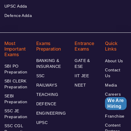
UPSC Adda
Defence Adda
Most
Exams
Entrance
Quick
Important
Preparation
Exams
Links
Exams
BANKING &
GATE &
About Us
SBI PO
INSURANCE
ESE
Contact
Preparation
SSC
IIT JEE
Us
SBI CLERK
RAILWAYS
NEET
Media
Preparation
Careers
TEACHING
SEBI
We Are
Preparation
DEFENCE
Hiring
SSC JE
ENGINEERING
Franchise
Preparation
UPSC
Content
SSC CGL
Partner