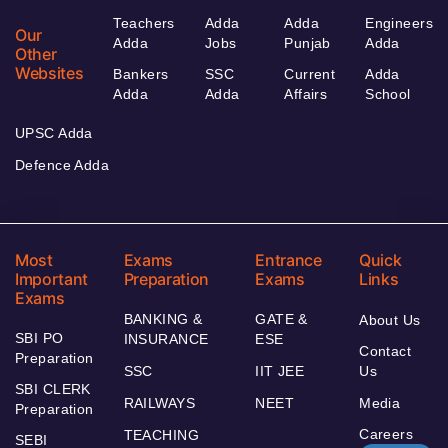
Teachers
Adda
Adda
Engineers
Our
Adda
Jobs
Punjab
Adda
Other
Websites
Bankers
SSC
Current
Adda
Adda
Adda
Affairs
School
UPSC Adda
Defence Adda
Most
Exams
Entrance
Quick
Important
Preparation
Exams
Links
Exams
BANKING &
GATE &
About Us
SBI PO
INSURANCE
ESE
Contact
Preparation
SSC
IIT JEE
Us
SBI CLERK
RAILWAYS
NEET
Media
Preparation
Careers
TEACHING
SEBI