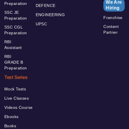
We Are
Preparation
DEFENCE
Hiring
SSC JE
ENGINEERING
Franchise
Preparation
UPSC
Content
SSC CGL
Partner
Preparation
RBI
Assistant
RBI
GRADE B
Preparation
Test Series
Mock Tests
Live Classes
Videos Course
Ebooks
Books