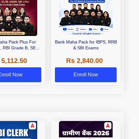
aha Pack Plus For
Bank Maha Pack for IBPS, RRB
I, RBI Grade B, SEBI
& SBI Exams
 NABARD Grade A and
 5,112.50
Rs 2,840.00
de A & Grade B Bank
Exams
Enroll Now
Enroll Now