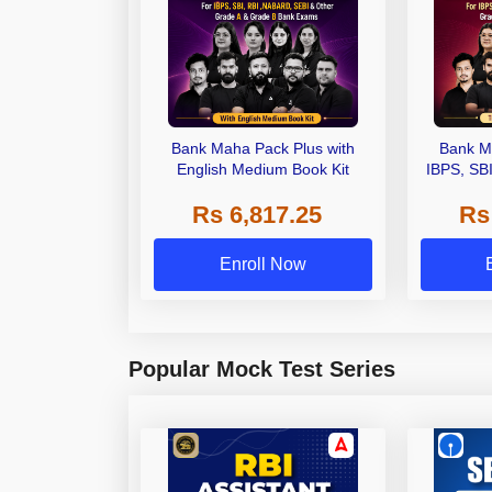
Bank Maha Pack Plus with
Bank M
English Medium Book Kit
IBPS, SB
Grade A,
Rs 6,817.25
Rs
Other Gra
Enroll Now
Popular Mock Test Series