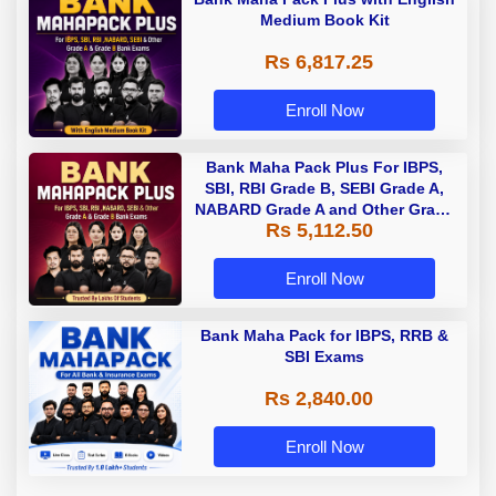
Medium Book Kit
Rs 6,817.25
Enroll Now
Bank Maha Pack Plus For IBPS,
SBI, RBI Grade B, SEBI Grade A,
NABARD Grade A and Other Grade
Rs 5,112.50
A & Grade B Bank Exams
Enroll Now
Bank Maha Pack for IBPS, RRB &
SBI Exams
Rs 2,840.00
Enroll Now