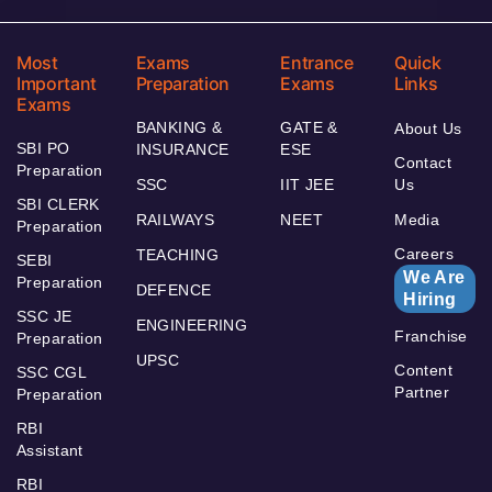
Most
Exams
Entrance
Quick
Important
Preparation
Exams
Links
Exams
BANKING &
GATE &
About Us
SBI PO
INSURANCE
ESE
Contact
Preparation
SSC
IIT JEE
Us
SBI CLERK
RAILWAYS
NEET
Media
Preparation
Careers
TEACHING
SEBI
We Are
Preparation
DEFENCE
Hiring
SSC JE
ENGINEERING
Franchise
Preparation
UPSC
Content
SSC CGL
Partner
Preparation
RBI
Assistant
RBI