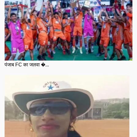
पंजाब FC का जलवा �...