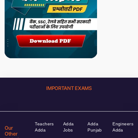
IMPORTANT EXAMS
Teachers
Adda
Adda
Engineers
Our
Adda
Jobs
Punjab
Adda
Other