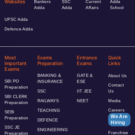
Websites
Bankers
SSC
Current
Adda
Adda
Adda
Affairs
School
UPSC Adda
Defence Adda
Most
Exams
Entrance
Quick
Important
Preparation
Exams
Links
Exams
BANKING &
GATE &
About Us
SBI PO
INSURANCE
ESE
Contact
Preparation
SSC
IIT JEE
Us
SBI CLERK
RAILWAYS
NEET
Media
Preparation
Careers
TEACHING
SEBI
We Are
Preparation
DEFENCE
Hiring
SSC JE
ENGINEERING
Franchise
Preparation