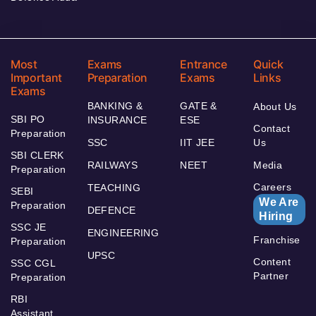
Most
Exams
Entrance
Quick
Important
Preparation
Exams
Links
Exams
BANKING &
GATE &
About Us
SBI PO
INSURANCE
ESE
Contact
Preparation
SSC
IIT JEE
Us
SBI CLERK
RAILWAYS
NEET
Media
Preparation
Careers
TEACHING
SEBI
We Are
Preparation
DEFENCE
Hiring
SSC JE
ENGINEERING
Franchise
Preparation
UPSC
Content
SSC CGL
Partner
Preparation
RBI
Assistant