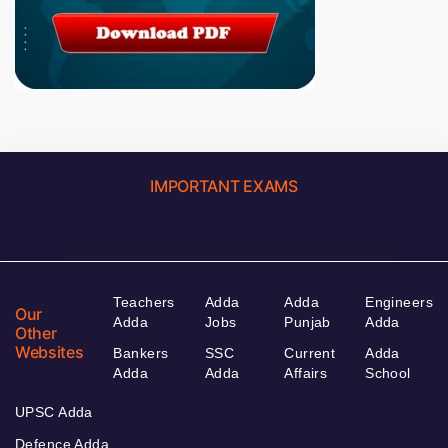
IMPORTANT EXAMS
Teachers
Adda
Adda
Engineers
Our
Adda
Jobs
Punjab
Adda
Other
Websites
Bankers
SSC
Current
Adda
Adda
Adda
Affairs
School
UPSC Adda
Defence Adda