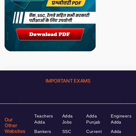
IMPORTANT EXAMS
Teachers
Adda
Adda
Engineers
Our
Adda
Jobs
Punjab
Adda
Other
Websites
Bankers
SSC
Current
Adda