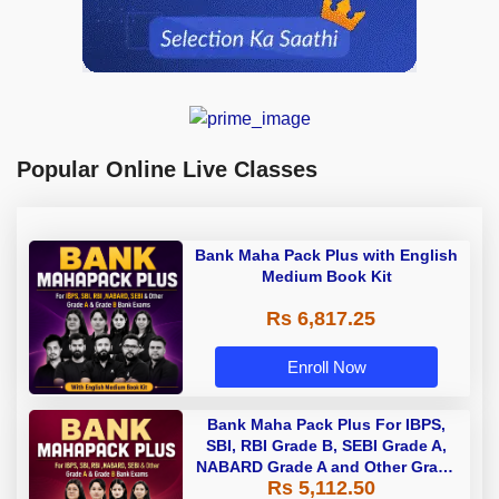
Popular Online Live Classes
Bank Maha Pack Plus with English
Medium Book Kit
Rs 6,817.25
Enroll Now
Bank Maha Pack Plus For IBPS,
SBI, RBI Grade B, SEBI Grade A,
NABARD Grade A and Other Grade
Rs 5,112.50
A & Grade B Bank Exams