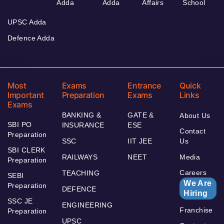
Adda
Adda
Affairs
School
UPSC Adda
Defence Adda
Most
Exams
Entrance
Quick
Important
Preparation
Exams
Links
Exams
BANKING &
GATE &
About Us
SBI PO
INSURANCE
ESE
Contact
Preparation
SSC
IIT JEE
Us
SBI CLERK
RAILWAYS
NEET
Media
Preparation
Careers
TEACHING
SEBI
We Are
Preparation
DEFENCE
Hiring
SSC JE
ENGINEERING
Franchise
Preparation
UPSC