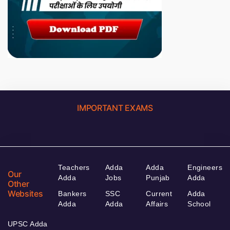
IMPORTANT EXAMS
Teachers
Adda
Adda
Engineers
Our
Adda
Jobs
Punjab
Adda
Other
Websites
Bankers
SSC
Current
Adda
Adda
Adda
Affairs
School
UPSC Adda