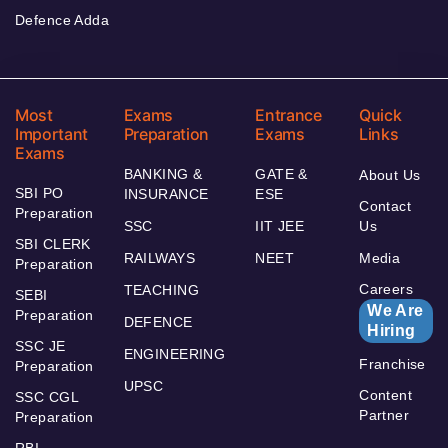
Defence Adda
Most
Exams
Entrance
Quick
Important
Preparation
Exams
Links
Exams
BANKING &
GATE &
About Us
SBI PO
INSURANCE
ESE
Contact
Preparation
SSC
IIT JEE
Us
SBI CLERK
RAILWAYS
NEET
Media
Preparation
Careers
TEACHING
SEBI
We Are
Preparation
DEFENCE
Hiring
SSC JE
ENGINEERING
Franchise
Preparation
UPSC
Content
SSC CGL
Partner
Preparation