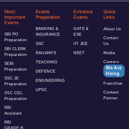
Most
Exams
Entrance
Quick
Important
Preparation
Exams
Links
Exams
BANKING &
GATE &
About Us
SBI PO
INSURANCE
ESE
Contact
Preparation
SSC
IIT JEE
Us
SBI CLERK
RAILWAYS
NEET
Media
Preparation
Careers
TEACHING
SEBI
We Are
Preparation
DEFENCE
Hiring
SSC JE
ENGINEERING
Franchise
Preparation
UPSC
Content
SSC CGL
Partner
Preparation
RBI
Assistant
RBI
GRADE B