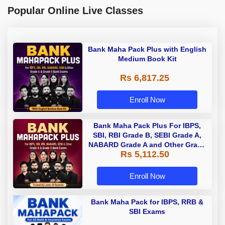
Popular Online Live Classes
Bank Maha Pack Plus with English
Medium Book Kit
Rs 6,817.25
Enroll Now
Bank Maha Pack Plus For IBPS,
SBI, RBI Grade B, SEBI Grade A,
NABARD Grade A and Other Grade
Rs 5,112.50
A & Grade B Bank Exams
Enroll Now
Bank Maha Pack for IBPS, RRB &
SBI Exams