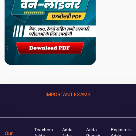
IMPORTANT EXAMS
Teachers
Adda
Adda
Engineers
Our
Adda
Jobs
Punjab
Adda