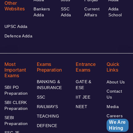
Other
Websites
Bankers
SSC
Current
Adda
Adda
Adda
Affairs
School
UPSC Adda
Defence Adda
Most
Exams
Entrance
Quick
Important
Preparation
Exams
Links
Exams
BANKING &
GATE &
About Us
SBI PO
INSURANCE
ESE
Contact
Preparation
SSC
IIT JEE
Us
SBI CLERK
RAILWAYS
NEET
Media
Preparation
Careers
TEACHING
SEBI
We Are
Preparation
DEFENCE
Hiring
SSC JE