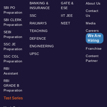
BANKING &
GATE &
About Us
SBI PO
INSURANCE
ESE
Contact
Preparation
SSC
IIT JEE
Us
SBI CLERK
RAILWAYS
NEET
Media
Preparation
Careers
TEACHING
SEBI
We Are
Preparation
DEFENCE
Hiring
SSC JE
ENGINEERING
Franchise
Preparation
UPSC
Content
SSC CGL
Partner
Preparation
RBI
Assistant
RBI
GRADE B
Preparation
Test Series