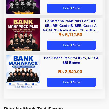
Enroll Now
Bank Maha Pack Plus For IBPS,
SBI, RBI Grade B, SEBI Grade A,
NABARD Grade A and Other Grade
Rs 5,112.50
A & Grade B Bank Exams
Enroll Now
Bank Maha Pack for IBPS, RRB &
SBI Exams
Rs 2,840.00
Enroll Now
Popular Mock Test Series