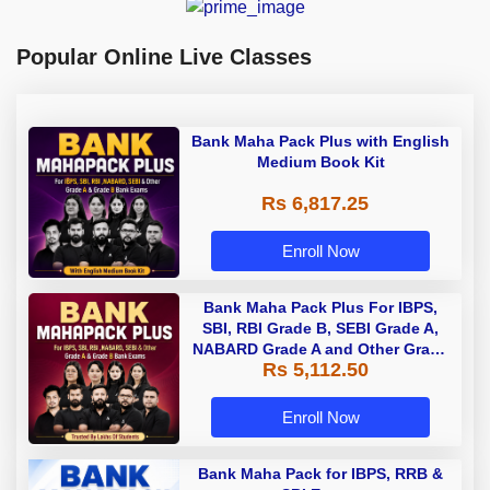
Popular Online Live Classes
Bank Maha Pack Plus with English
Medium Book Kit
Rs 6,817.25
Enroll Now
Bank Maha Pack Plus For IBPS,
SBI, RBI Grade B, SEBI Grade A,
NABARD Grade A and Other Grade
Rs 5,112.50
A & Grade B Bank Exams
Enroll Now
Bank Maha Pack for IBPS, RRB &