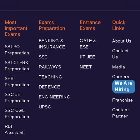
Most
Exams
Entrance
Quick
Important
Preparation
Exams
Links
Exams
BANKING &
GATE &
About Us
SBI PO
INSURANCE
ESE
Contact
Preparation
SSC
IIT JEE
Us
SBI CLERK
RAILWAYS
NEET
Media
Preparation
Careers
TEACHING
SEBI
We Are
Preparation
DEFENCE
Hiring
SSC JE
ENGINEERING
Franchise
Preparation
UPSC
Content
SSC CGL
Partner
Preparation
RBI
Assistant