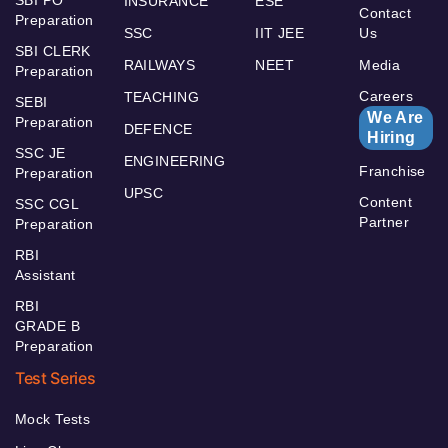
INSURANCE
ESE
Contact
Preparation
SSC
IIT JEE
Us
SBI CLERK
RAILWAYS
NEET
Media
Preparation
Careers
TEACHING
SEBI
We Are
Preparation
DEFENCE
Hiring
SSC JE
ENGINEERING
Franchise
Preparation
UPSC
Content
SSC CGL
Partner
Preparation
RBI
Assistant
RBI
GRADE B
Preparation
Test Series
Mock Tests