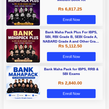
Rs 6,817.25
Enroll Now
Bank Maha Pack Plus For IBPS,
SBI, RBI Grade B, SEBI Grade A,
NABARD Grade A and Other Grade
Rs 5,112.50
A & Grade B Bank Exams
Enroll Now
Bank Maha Pack for IBPS, RRB &
SBI Exams
Rs 2,840.00
Enroll Now