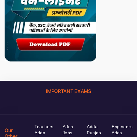
IMPORTANT EXAMS
Teachers
Adda
Adda
Engineers
Our
Adda
Jobs
Punjab
Adda
Other