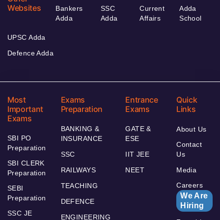
Websites
Bankers
SSC
Current
Adda
Adda
Adda
Affairs
School
UPSC Adda
Defence Adda
Most
Exams
Entrance
Quick
Important
Preparation
Exams
Links
Exams
BANKING &
GATE &
About Us
SBI PO
INSURANCE
ESE
Contact
Preparation
SSC
IIT JEE
Us
SBI CLERK
RAILWAYS
NEET
Media
Preparation
Careers
TEACHING
SEBI
We Are
Preparation
DEFENCE
Hiring
SSC JE
ENGINEERING