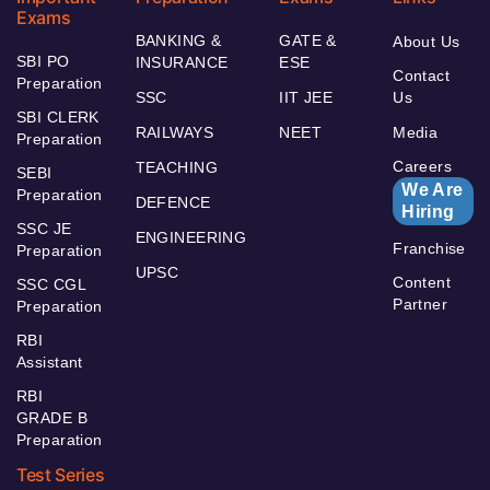
Exams
BANKING &
GATE &
About Us
SBI PO
INSURANCE
ESE
Contact
Preparation
SSC
IIT JEE
Us
SBI CLERK
RAILWAYS
NEET
Media
Preparation
Careers
TEACHING
SEBI
We Are
Preparation
DEFENCE
Hiring
SSC JE
ENGINEERING
Franchise
Preparation
UPSC
Content
SSC CGL
Partner
Preparation
RBI
Assistant
RBI
GRADE B
Preparation
Test Series