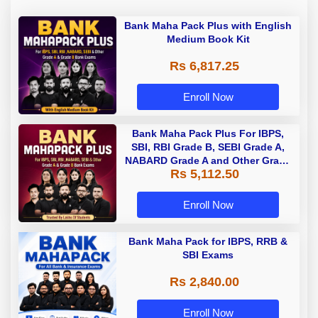
Bank Maha Pack Plus with English
Medium Book Kit
Rs 6,817.25
Enroll Now
Bank Maha Pack Plus For IBPS,
SBI, RBI Grade B, SEBI Grade A,
NABARD Grade A and Other Grade
Rs 5,112.50
A & Grade B Bank Exams
Enroll Now
Bank Maha Pack for IBPS, RRB &
SBI Exams
Rs 2,840.00
Enroll Now