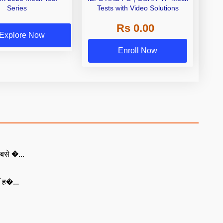
Series
Tests with Video Solutions
Rs 0.00
Explore Now
Enroll Now
बसे �...
ँ ह�...