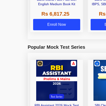
English Medium Book Kit
IBPS, SB
Grade A,
Rs 6,817.25
Rs
Other Gra
Enroll Now
Popular Mock Test Series
RBI Assistant 2026 Mock Test
SBI Cl