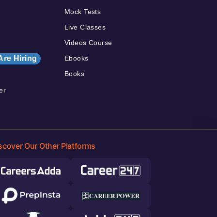
Mock Tests
Live Classes
Videos Course
Are Hiring
Ebooks
Books
er
scover Our Other Platforms