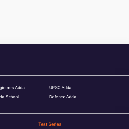
gineers Adda
UPSC Adda
da School
Defence Adda
Test Series