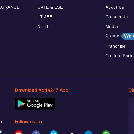
NSURANCE
GATE & ESE
About Us
IIT JEE
Contact Us
NEET
Media
Careers
We 
Franchise
Content Partn
Download Adda247 App
Di
Follow us on
f
it