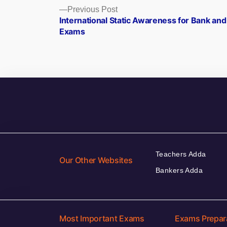
Posts
Previous
Previous Post
post:
International Static Awareness for Bank an
navigation
Exams
Teachers Adda
Our Other Websites
Bankers Adda
Most Important Exams
Exams Prepar