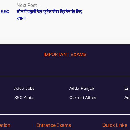
Next
Next Post
post:
d SSC
चीन में पहली रेल फ्रेट सेवा ब्रिटेन के लिए
रवाना
IMPORTANT EXAMS
Adda Jobs
Adda Punjab
En
SSC Adda
Current Affairs
Ad
ation
Entrance Exams
Quick Links