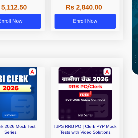
 NABARD Grade A and
 5,112.50
Rs 2,840.00
de A & Grade B Bank
Exams
Enroll Now
Enroll Now
erk 2026 Mock Test
IBPS RRB PO | Clerk PYP Mock
Series
Tests with Video Solutions