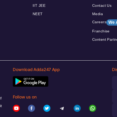
IIT JEE
Contact Us
NEET
Media
Careers
We 
Franchise
Content Partn
Download Adda247 App
Di
Follow us on
f
it