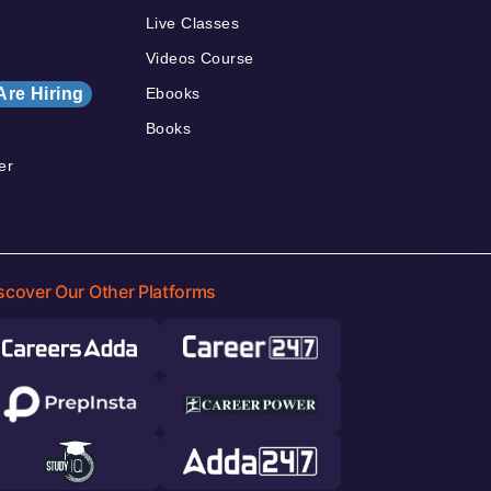
Live Classes
Videos Course
Are Hiring
Ebooks
Books
er
scover Our Other Platforms