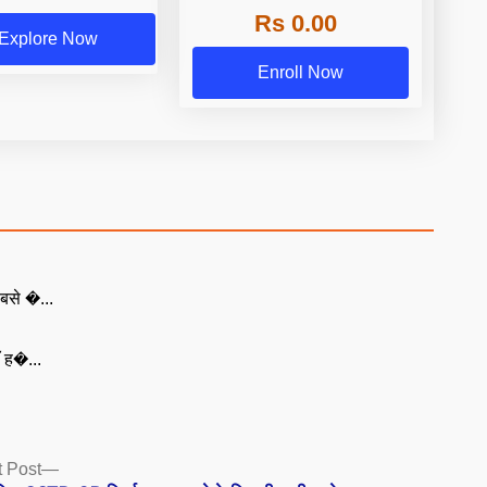
Rs 0.00
Explore Now
Enroll Now
बसे �...
ँ ह�...
Next
 Post