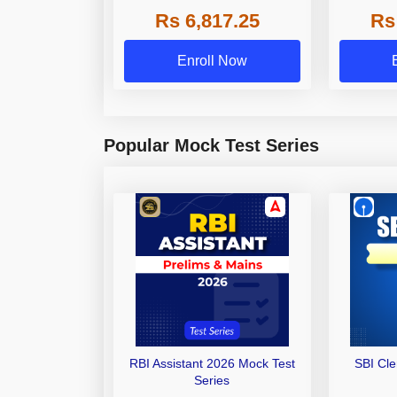
Grade A,
Rs 6,817.25
Rs
Other Gra
Enroll Now
Popular Mock Test Series
RBI Assistant 2026 Mock Test
SBI Cl
Series