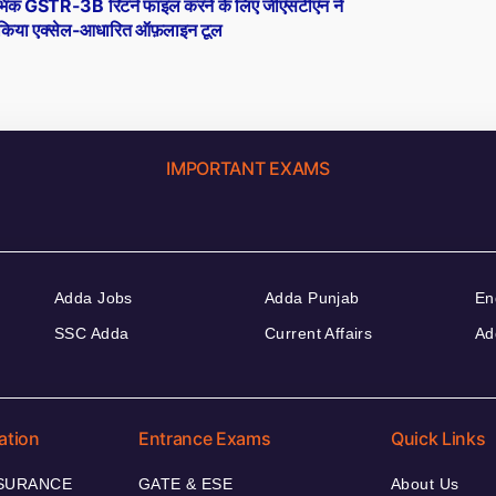
post:
रंभिक GSTR-3B रिटर्न फाइल करने के लिए जीएसटीएन ने
 किया एक्सेल-आधारित ऑफ़लाइन टूल
IMPORTANT EXAMS
Adda Jobs
Adda Punjab
En
SSC Adda
Current Affairs
Ad
ation
Entrance Exams
Quick Links
NSURANCE
GATE & ESE
About Us