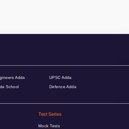
gineers Adda
UPSC Adda
da School
Defence Adda
Test Series
Mock Tests