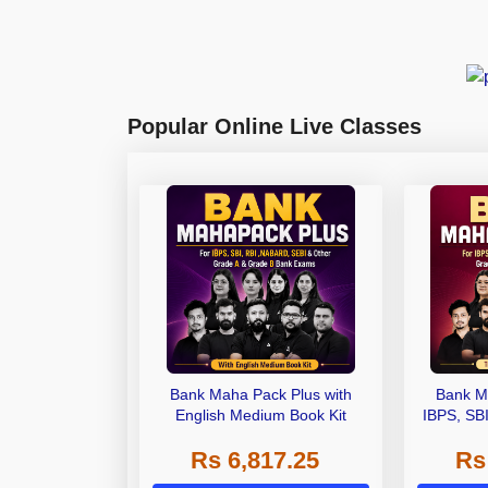
Popular Online Live Classes
Bank Maha Pack Plus with
Bank M
English Medium Book Kit
IBPS, SB
Grade A,
Rs 6,817.25
Rs
Other Gra