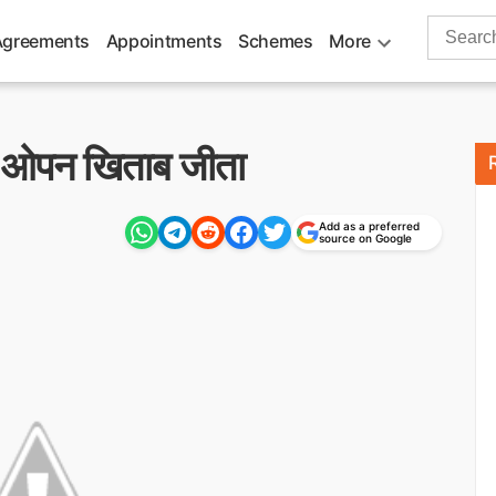
Search
Agreements
Appointments
Schemes
More
for:
िड ओपन खिताब जीता
Add as a preferred
source on Google