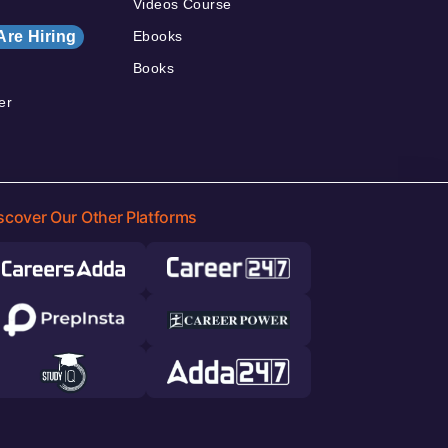
Videos Course
Are Hiring
Ebooks
Books
er
scover Our Other Platforms