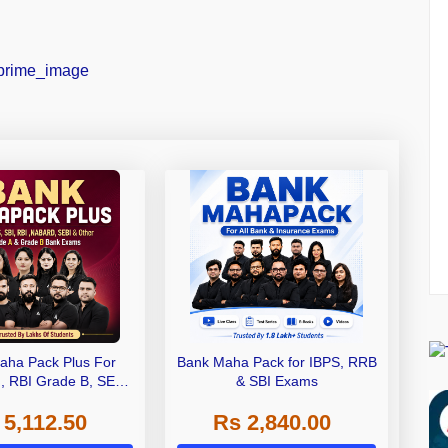
aha Pack Plus For
Bank Maha Pack for IBPS, RRB
I, RBI Grade B, SEBI
& SBI Exams
 NABARD Grade A and
 5,112.50
Rs 2,840.00
de A & Grade B Bank
Exams