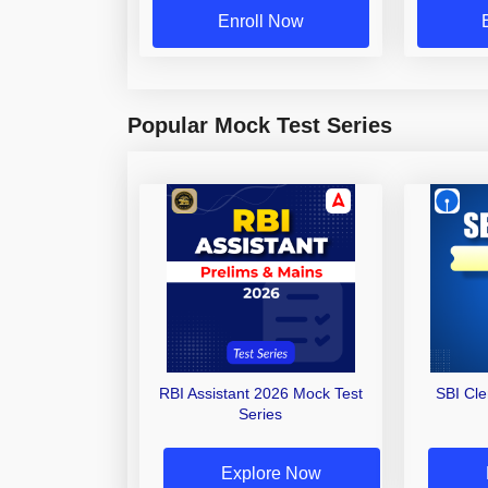
Enroll Now
Popular Mock Test Series
RBI Assistant 2026 Mock Test
SBI Cl
Series
Explore Now