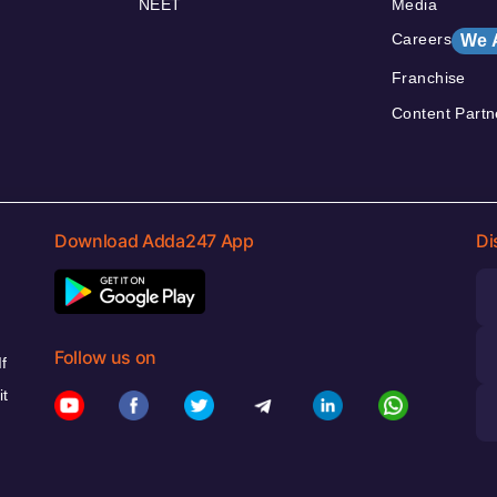
NEET
Media
Careers
We 
Franchise
Content Partn
Download Adda247 App
Di
Follow us on
f
it