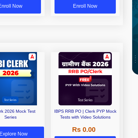
Enroll Now
Enroll Now
erk 2026 Mock Test
IBPS RRB PO | Clerk PYP Mock
Series
Tests with Video Solutions
Rs 0.00
Explore Now